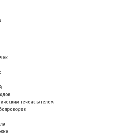
к
ечек
к
й
водов
тическим течеискателем
убопроводов
ола
яжке