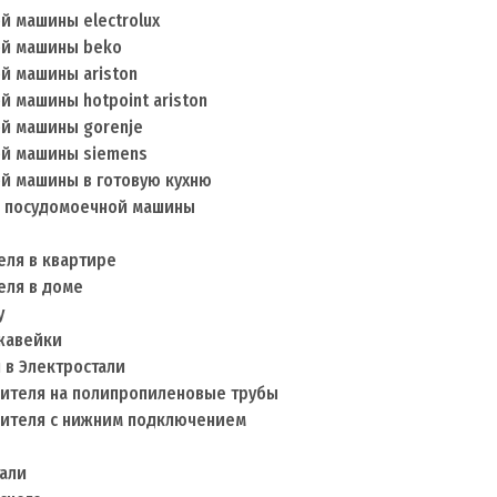
й машины electrolux
ой машины beko
й машины ariston
й машины hotpoint ariston
ой машины gorenje
ой машины siemens
ой машины в готовую кухню
й посудомоечной машины
еля в квартире
еля в доме
у
ржавейки
 в Электростали
шителя на полипропиленовые трубы
шителя с нижним подключением
тали