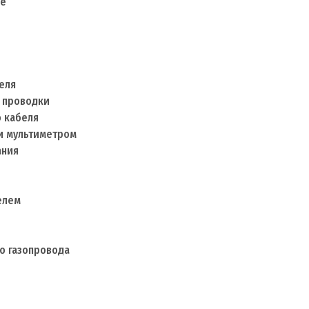
ие
еля
 проводки
 кабеля
и мультиметром
ания
елем
о газопровода