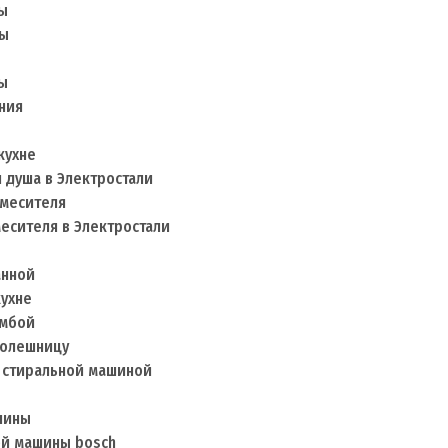
ны
ны
ы
ны
ния
кухне
я душа в Электростали
смесителя
месителя в Электростали
анной
кухне
умбой
толешницу
д стиральной машиной
шины
ой машины bosch