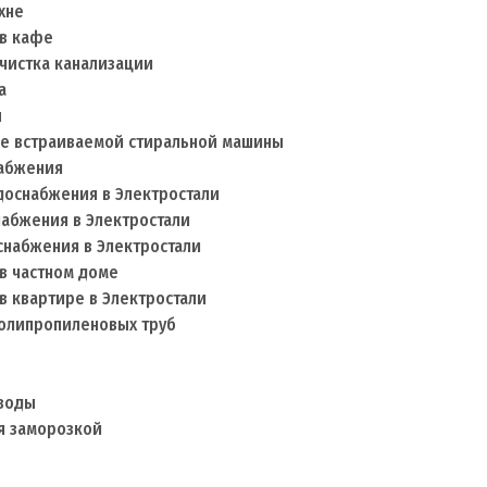
хне
 в кафе
чистка канализации
а
ы
ие встраиваемой стиральной машины
набжения
доснабжения в Электростали
набжения в Электростали
снабжения в Электростали
в частном доме
в квартире в Электростали
полипропиленовых труб
 воды
я заморозкой