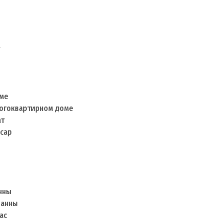
оме
ногоквартирном доме
ат
ьсар
нны
ванны
ас