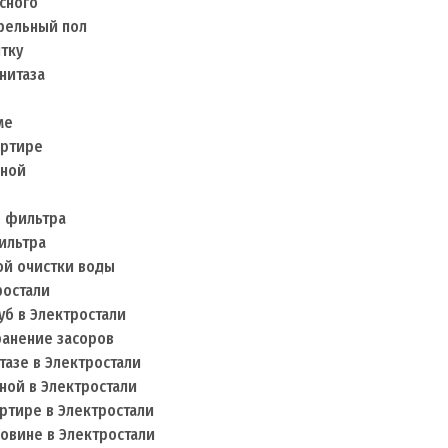
есного
афельный пол
итку
нитаза
ме
артире
нной
о фильтра
ильтра
ой очистки воды
ростали
уб в Электростали
ранение засоров
тазе в Электростали
нной в Электростали
артире в Электростали
ковине в Электростали