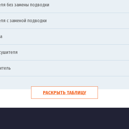
еля без замены подводки
ля с заменой подводки
ка
сушителя
итель
РАСКРЫТЬ ТАБЛИЦУ
ель
а