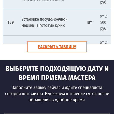
руб
от 2
Установка посудомоечной
139
шт
500
машины в готовую кухню
руб
от 2
Установка посудомоечной
РАСКРЫТЬ ТАБЛИЦУ
140
шт
500
машины gorenje
руб
ВЫБЕРИТЕ ПОДХОДЯЩУЮ ДАТУ И
от 2
Установка посудомоечной
141
шт
500
ВРЕМЯ ПРИЕМА МАСТЕРА
машины siemens
руб
Заполните заявку сейчас и ждите специалиста
сегодня или завтра. Выезжаем в течение суток после
от 2
Установка посудомоечной
обращения в удобное время.
142
шт
500
машины ariston
руб