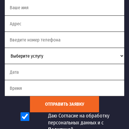
от 2
Установка посудомоечной
143
шт
500
машины hotpoint ariston
руб
от 2
Установка посудомоечной
144
шт
500
машины bosch
руб
от 2
Установка посудомоечной
145
шт
500
машины electrolux
руб
от 2
Установка посудомоечной
146
шт
500
ОТПРАВИТЬ ЗАЯВКУ
машины beko
руб
Даю Согласие на обработку
персональных данных и с