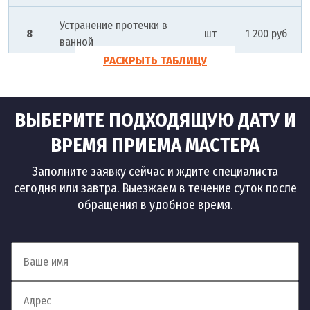
Устранение протечки в
8
шт
1 200 руб
ванной
РАСКРЫТЬ ТАБЛИЦУ
Устранение протечек
9
шт
1 500 руб
батареи
ВЫБЕРИТЕ ПОДХОДЯЩУЮ ДАТУ И
Устранение засоров
ВРЕМЯ ПРИЕМА МАСТЕРА
Заполните заявку сейчас и ждите специалиста
10
Устранение засоров
шт
1 500 руб
сегодня или завтра. Выезжаем в течение суток после
обращения в удобное время.
Устранение засора на
11
шт
1 500 руб
кухне
Устранение засоров в
12
шт
1 500 руб
квартире