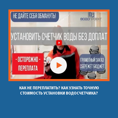
Монтаж водоснабжения
43
шт
4 500 руб
в квартире
Монтаж водоснабжения
44
шт
9 000 руб
из колодца
Автономное
45
шт
12 000 руб
водоснабжение монтаж
Установка смесителя
46
Установка смесителя
шт
800 руб
КАК НЕ ПЕРЕПЛАТИТЬ? КАК УЗНАТЬ ТОЧНУЮ
СТОИМОСТЬ УСТАНОВКИ ВОДОСЧЕТЧИКА?
Установка смесителя на
47
шт
1 500 руб
душевую кабину
Установка смесителя на