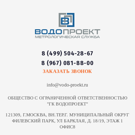
Устройство площадки
90
шт
от 810 руб
для унитаза
91
Ремонт унитаза
шт
от 650 руб
Замена сливной
от 1 100
8 (499) 504-28-67
92
шт
арматура бачка унитаза
руб
8 (967) 081-88-00
ЗАКАЗАТЬ ЗВОНОК
Замена сливного
от 1 100
93
механизма в бачке
шт
руб
info@vodo-proekt.ru
унитаза
ОБЩЕСТВО С ОГРАНИЧЕННОЙ ОТВЕТСТВЕННОСТЬЮ
Ремонт или замена
"ГК ВОДОПРОЕКТ"
94
сливного механизма
шт
от 500 руб
121309, Г.МОСКВА, ВН.ТЕР.Г. МУНИЦИПАЛЬНЫЙ ОКРУГ
унитаза
ФИЛЕВСКИЙ ПАРК, УЛ БАРКЛАЯ, Д. 18/19, ЭТАЖ 1
ОФИС8