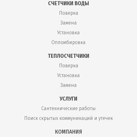
Ремонт системы слива и
от 240
СЧЕТЧИКИ ВОДЫ
95
шт
подачи воды унитаза
руб
Поверка
Замена
Регулировка арматуры
96
шт
от 200 руб
унитаза
Установка
Опломбировка
97
Демонтаж унитаза
шт
от 550 руб
ТЕПЛОСЧЕТЧИКИ
Поверка
Установка стиральной машины
Установка
Установка стиральной
от 1 100
Замена
98
шт
машины
руб
УСЛУГИ
Установка стиральной
Сантехнические работы
от 1 400
99
машины LG (без
шт
руб
Поиск скрытых коммуникаций и утечек
электрики)
КОМПАНИЯ