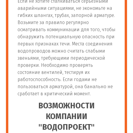
Если не хотите сталкиваться серьезными
аварийными ситуациями, не экономьте на
Установка проточного
гибких шлангах, трубах, запорной арматуре.
70
потр
1 000 руб
фильтра для воды
Возьмите за правило регулярно
осматривать коммуникации для того, чтобы
Установка фильтра
обнаружить потенциальную опасность при
71
шт
1 400 руб
грубой очистки воды
первых признаках течи. Места соединения
водопроводов можно считать слабыми
звеньями, требующими периодической
Монтаж фильтра для
проверки. Необходимо проверять
72
воды на пропиленовые
шт
1 600 руб
состояние вентилей, тестируя их
трубы
работоспособность. Если годами не
пользоваться арматурой, она банально не
Установка проточного
сработает в критический момент.
73
фильтра до 2 ступеней
шт
2 000 руб
ВОЗМОЖНОСТИ
очистки
КОМПАНИИ
Установка проточного
"ВОДОПРОЕКТ"
74
фильтра от 3 до 5
м.п.
2 500 руб