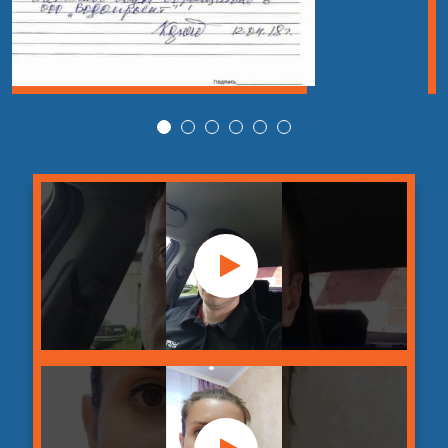
24
прочистка канализации
шт
14 000 руб
в кафе
Гидродинамическая
от 2 090
25
шт
прочистка канализации
руб
Устранение сложных
от 1 400
26
засоров с применением
шт
руб
спецоборудования
Устранение засора с
применением
от 4 890
27
шт
гидродинамического
руб
оборудования
Гидродинамическая
от 3 990
28
промывка ливневой
шт
руб
канализации