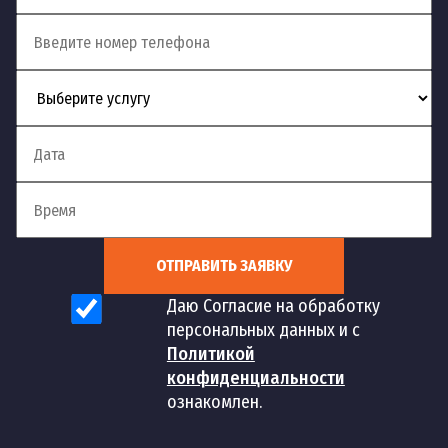
Устранение сложных
13
шт
2 500 руб
засоров
Устранение засоров
14
шт
1 700 руб
канализации
Устранение засоров в
15
шт
1 500 руб
трубах
Устранение засора в
16
шт
1 500 руб
ОТПРАВИТЬ ЗАЯВКУ
туалете
Даю Согласие на обработку
персональных данных и с
Устранение засора
17
шт
1 500 руб
Политикой
ванны
конфиденциальности
ознакомлен.
Устранение засора в
18
шт
1 500 руб
раковине