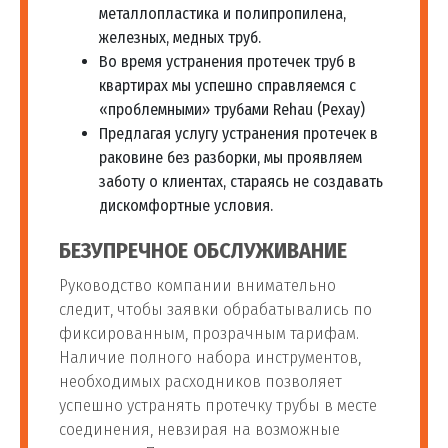
металлопластика и полипропилена,
Установка фильтра для
железных, медных труб.
80
шт
3 000 руб
воды барьер
Во время устранения протечек труб в
квартирах мы успешно справляемся с
«проблемными» трубами Rehau (Рехау)
Монтаж фильтра
81
шт
3 000 руб
Предлагая услугу устранения протечек в
обезжелезивания воды
раковине без разборки, мы проявляем
заботу о клиентах, стараясь не создавать
Установка
дискомфортные условия.
ультрафиолетового
82
шт
3 000 руб
фильтра для
БЕЗУПРЕЧНОЕ ОБСЛУЖИВАНИЕ
обеззараживания воды
Руководство компании внимательно
следит, чтобы заявки обрабатывались по
Установка фильтра воды
83
шт
3 000 руб
фиксированным, прозрачным тарифам.
на кухне
Наличие полного набора инструментов,
необходимых расходников позволяет
Установка унитаза
успешно устранять протечку трубы в месте
соединения, невзирая на возможные