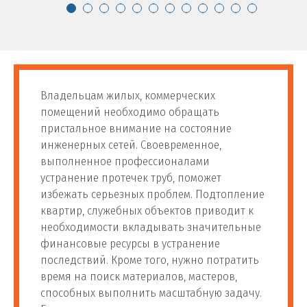
Сборка сложного
65
шт
500 руб
смесителя
Установка настенного
66
шт
800 руб
Владельцам жилых, коммерческих
смесителя
помещений необходимо обращать
пристальное внимание на состояние
Установка фильтра для воды
инженерных сетей. Своевременное,
выполненное профессионалами
Установка фильтра для
устранение протечек труб, поможет
67
шт
1 400 руб
воды
избежать серьезных проблем. Подтопление
квартир, служебных объектов приводит к
необходимости вкладывать значительные
Установка магистального
68
шт
1 400 руб
финансовые ресурсы в устранение
фильтра
последствий. Кроме того, нужно потратить
время на поиск материалов, мастеров,
Установка фильтра для
69
м.п.
1 400 руб
способных выполнить масштабную задачу.
воды в квартире