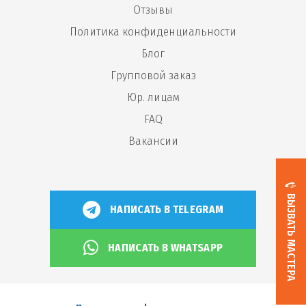
Установка стиральной
Отзывы
от 1 400
100
машины BEKO (без
шт
руб
Политика конфиденциальности
электрики)
Блог
Установка стиральной
Групповой заказ
от 1 400
101
машины Bosh (без
шт
Юр. лицам
руб
электрики)
FAQ
Вакансии
Установка стиральной
от 1 300
102
машины Zanussi (без
шт
руб
электрики)
ВЫЗВАТЬ МАСТЕРА
НАПИСАТЬ В TELEGRAM
Установка стиральной
от 1 300
103
машины Ariston (без
шт
руб
электрики)
НАПИСАТЬ В WHATSAPP
Установка стиральной
от 1 100
104
машины Indesit (без
шт