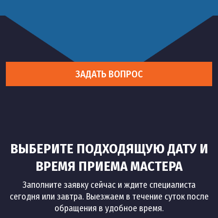
48
шт
1 200 руб
борт ванны
Установка смесителя на
49
шт
900 руб
раковину
ЗАДАТЬ ВОПРОС
Установка сенсорного
50
шт
1 200 руб
смесителя
Установка встроенного
51
шт
1 500 руб
смесителя
ВЫБЕРИТЕ ПОДХОДЯЩУЮ ДАТУ И
Установка смесителя на
52
шт
900 руб
биде
ВРЕМЯ ПРИЕМА МАСТЕРА
Заполните заявку сейчас и ждите специалиста
Установка смесителя
53
шт
700 руб
сегодня или завтра. Выезжаем в течение суток после
гигиенического душа
обращения в удобное время.