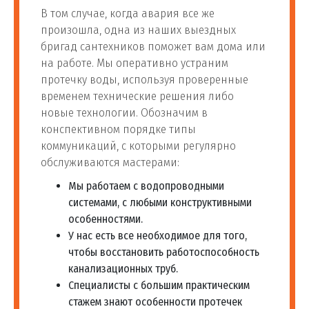
ступеней очистки
В том случае, когда авария все же
произошла, одна из наших выездных
Установка фильтра для
бригад сантехников поможет вам дома или
75
шт
1 900 руб
воды аквафор
на работе. Мы оперативно устраним
протечку воды, используя проверенные
временем технические решения либо
Установка фильтра для
76
шт
1 900 руб
новые технологии. Обозначим в
воды в частном доме
конспективном порядке типы
коммуникаций, с которыми регулярно
Установка фильтра для
77
шт
1 900 руб
обслуживаются мастерами:
воды гейзер
Мы работаем с водопроводными
системами, с любыми конструктивными
Установка умягчителя
78
шт
3 000 руб
особенностями.
воды
У нас есть все необходимое для того,
чтобы восстановить работоспособность
Установка фильтра для
канализационных труб.
79
воды с обратным
шт
3 000 руб
Специалисты с большим практическим
осмосом
стажем знают особенности протечек