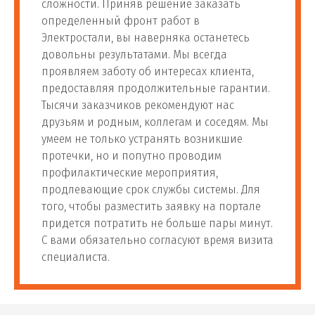
от 1 400
сложности. Приняв решение заказать
84
Установка унитаза
шт
руб
определенный фронт работ в
Электростали, вы наверняка останетесь
довольны результатами. Мы всегда
Установка подвесного
от 1 600
85
шт
проявляем заботу об интересах клиента,
унитаза
руб
предоставляя продолжительные гарантии.
Тысячи заказчиков рекомендуют нас
от 1 800
друзьям и родным, коллегам и соседям. Мы
86
Замена унитаза
шт
руб
умеем не только устранять возникшие
протечки, но и попутно проводим
Установка инсталляции
от 2 800
профилактические мероприятия,
87
шт
унитаза
руб
продлевающие срок службы системы. Для
того, чтобы разместить заявку на портале
придется потратить не больше пары минут.
Установка напольного
от 1 400
88
шт
С вами обязательно согласуют время визита
унитаза
руб
специалиста.
Изготовление подиума
от 900
89
шт
под унитаз
руб