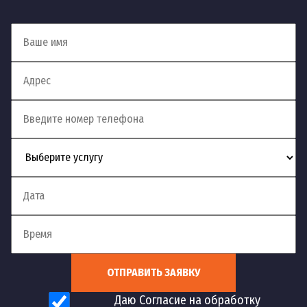
Установка смесителя на
54
шт
1 200 руб
акриловую ванну
Установка смесителя в
55
м.п.
900 руб
столешницу
Установка смесителя на
56
шт
900 руб
кухне
Установка
57
терморегулирующего
шт
1 200 руб
смесителя
Установка электронного
58
шт
1 200 руб
смесителя
ОТПРАВИТЬ ЗАЯВКУ
Даю Согласие на обработку
Установка смесителя с