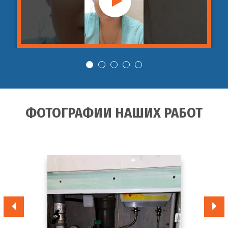
Гидродинамическая
от 3 990
29
промывка фекальной
шт
руб
канализации
Гидродинамическая
от 3 990
30
промывка бытовой
шт
руб
канализации
ФОТОГРАФИИ НАШИХ РАБОТ
Гидродинамическая
от 3 990
31
промывка дренажных
шт
руб
системы
Гидродинамическая
от 2 990
32
промывка внутренней
шт
руб
канализации