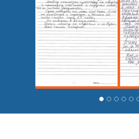
25
Гидродинамическая прочистка канал
26
Устранение сложных засоров с прим
27
Устранение засора с применением г
28
Гидродинамическая промывка ливнев
29
Гидродинамическая промывка фекал
30
Гидродинамическая промывка бытово
31
Гидродинамическая промывка дрена
32
Гидродинамическая промывка внутре