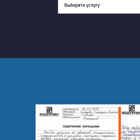
17
Устранение засора ванны
18
Устранение засора в раковине
19
Устранение засоров жира
20
Устранение засоров в частном доме
21
Устранение засоров от волос
22
Устранение засора стиральной маши
23
Прочистка канализации в кафе
24
Гидродинамическая прочистка канал