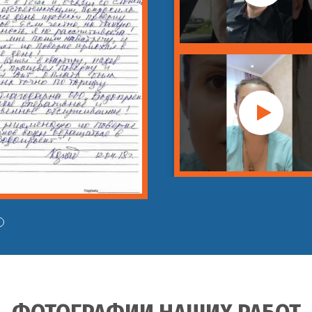
изации
енением спецоборудования
идродинамического оборудования
ой канализации
ьной канализации
й канализации
жных системы
нней канализации